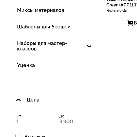
Green (#001L11
Миксы материалов
Swarovski
В
Шаблоны для брошей
Наборы для мастер-
классов
Уценка
Цена
От
До
В наличии