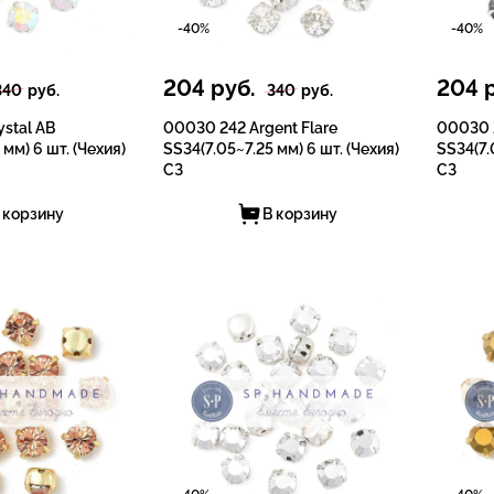
-40%
-40%
204
руб.
204
р
340
руб.
340
руб.
stal AB
00030 242 Argent Flare
00030 2
 мм) 6 шт. (Чехия)
SS34(7.05~7.25 мм) 6 шт. (Чехия)
SS34(7.
СЗ
СЗ
 корзину
В корзину