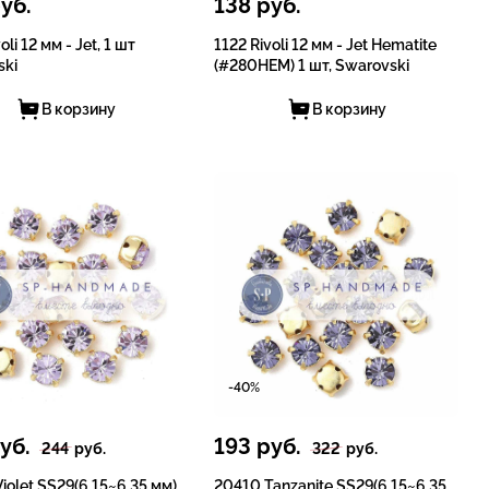
уб.
138
руб.
oli 12 мм - Jet, 1 шт
1122 Rivoli 12 мм - Jet Hematite
ski
(#280HEM) 1 шт, Swarovski
В корзину
В корзину
-40%
уб.
193
руб.
244
руб.
322
руб.
iolet SS29(6.15~6.35 мм)
20410 Tanzanite SS29(6.15~6.35