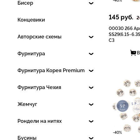
-40%
Бисер
145
руб.
2
Концевики
00030 266 Apr
SS29(6.15~6.35
Авторские схемы
СЗ
В
Фурнитура
Фурнитура Корея Premium
Фурнитура Чехия
Жемчуг
Рондели на нитях
-40%
Бусины