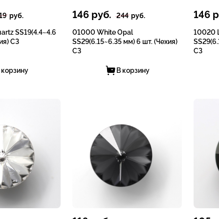
146
руб.
146
р
19
руб.
244
руб.
artz SS19(4.4~4.6
01000 White Opal
10020 L
ия) СЗ
SS29(6.15~6.35 мм) 6 шт. (Чехия)
SS29(6.
СЗ
СЗ
 корзину
В корзину