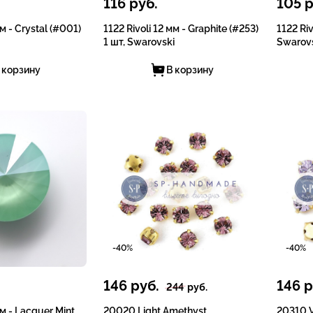
116
руб.
105
р
мм - Crystal (#001)
1122 Rivoli 12 мм - Graphite (#253)
1122 Riv
1 шт, Swarovski
Swarov
 корзину
В корзину
-40%
-40%
146
руб.
146
р
244
руб.
мм - Lacquer Mint
20020 Light Amethyst
20310 V