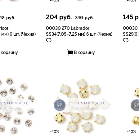
-40%
-40%
204
руб.
145
р
42
руб.
340
руб.
icot
00030 270 Labrador
00030 
 мм) 6 шт. (Чехия)
SS34(7.05~7.25 мм) 6 шт. (Чехия)
SS29(6.
СЗ
СЗ
 корзину
В корзину
-40%
-40%