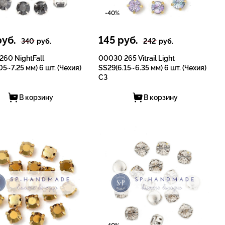
-40%
уб.
145
руб.
340
руб.
242
руб.
60 NightFall
00030 265 Vitrail Light
05~7.25 мм) 6 шт. (Чехия)
SS29(6.15~6.35 мм) 6 шт. (Чехия)
СЗ
В корзину
В корзину